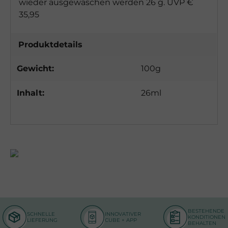
wieder ausgewaschen werden 26 g. UVP €
35,95
Produktdetails
Gewicht:
100g
Inhalt:
26ml
BESTEHENDE
SCHNELLE
INNOVATIVER
KONDITIONEN
LIEFERUNG
CUBE + APP
BEHALTEN